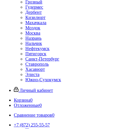
Грозный
Гудермес
Дербент
Кизилюрт
Махачкала
Моздок
Москва
Назрань
Нальчик
Нефтекумск
Пятигорск
Санкт-Петербург
Ставрополь
Хасавюрт
Элиста
Южно-Сухокумск
Личный кабинет
Корзина
0
Отложенные
0
Сравнение товаров
0
+7 (872) 255-55-57