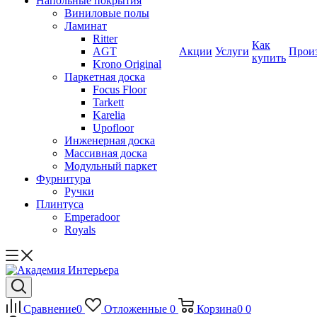
Напольные покрытия
Виниловые полы
Ламинат
Ritter
Как
AGT
Акции
Услуги
Прои
купить
Krono Original
Паркетная доска
Focus Floor
Tarkett
Karelia
Upofloor
Инженерная доска
Массивная доска
Модульный паркет
Фурнитура
Ручки
Плинтуса
Emperadoor
Royals
Сравнение
0
Отложенные
0
Корзина
0
0