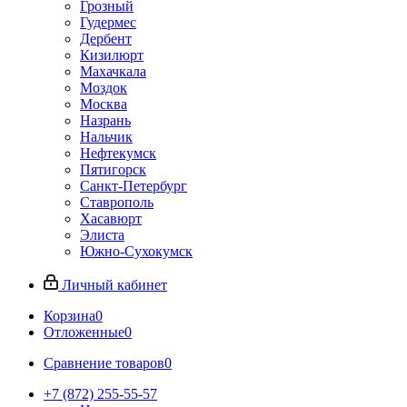
Грозный
Гудермес
Дербент
Кизилюрт
Махачкала
Моздок
Москва
Назрань
Нальчик
Нефтекумск
Пятигорск
Санкт-Петербург
Ставрополь
Хасавюрт
Элиста
Южно-Сухокумск
Личный кабинет
Корзина
0
Отложенные
0
Сравнение товаров
0
+7 (872) 255-55-57