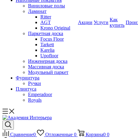
Напольные покрытия
Виниловые полы
Ламинат
Ritter
Как
AGT
Акции
Услуги
Прои
купить
Krono Original
Паркетная доска
Focus Floor
Tarkett
Karelia
Upofloor
Инженерная доска
Массивная доска
Модульный паркет
Фурнитура
Ручки
Плинтуса
Emperadoor
Royals
Сравнение
0
Отложенные
0
Корзина
0
0