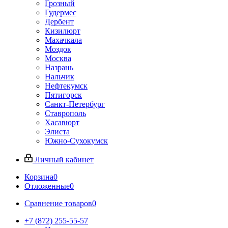
Грозный
Гудермес
Дербент
Кизилюрт
Махачкала
Моздок
Москва
Назрань
Нальчик
Нефтекумск
Пятигорск
Санкт-Петербург
Ставрополь
Хасавюрт
Элиста
Южно-Сухокумск
Личный кабинет
Корзина
0
Отложенные
0
Сравнение товаров
0
+7 (872) 255-55-57