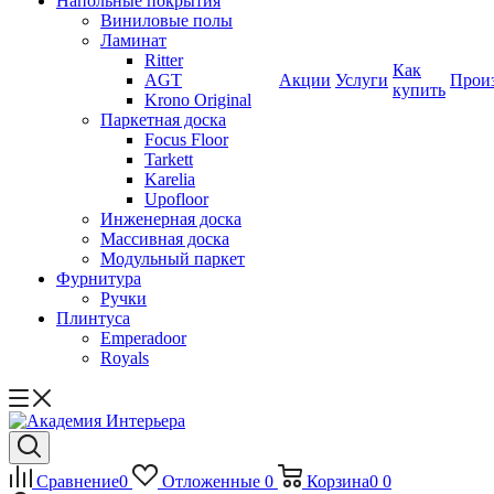
Напольные покрытия
Виниловые полы
Ламинат
Ritter
Как
AGT
Акции
Услуги
Прои
купить
Krono Original
Паркетная доска
Focus Floor
Tarkett
Karelia
Upofloor
Инженерная доска
Массивная доска
Модульный паркет
Фурнитура
Ручки
Плинтуса
Emperadoor
Royals
Сравнение
0
Отложенные
0
Корзина
0
0