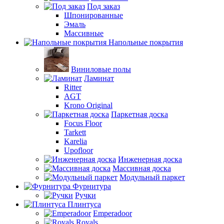
Под заказ
Шпонированные
Эмаль
Массивные
Напольные покрытия
Виниловые полы
Ламинат
Ritter
AGT
Krono Original
Паркетная доска
Focus Floor
Tarkett
Karelia
Upofloor
Инженерная доска
Массивная доска
Модульный паркет
Фурнитура
Ручки
Плинтуса
Emperadoor
Royals