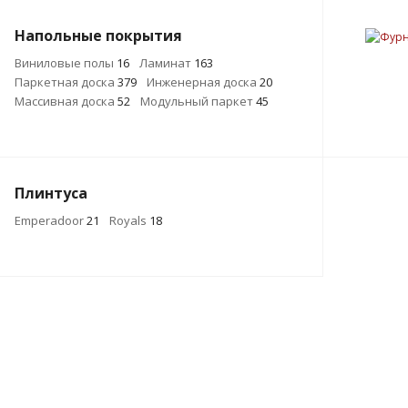
Напольные покрытия
Виниловые полы
16
Ламинат
163
Паркетная доска
379
Инженерная доска
20
Массивная доска
52
Модульный паркет
45
Плинтуса
Emperadoor
21
Royals
18