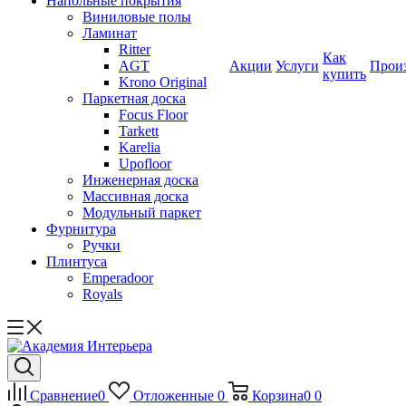
Напольные покрытия
Виниловые полы
Ламинат
Ritter
Как
AGT
Акции
Услуги
Прои
купить
Krono Original
Паркетная доска
Focus Floor
Tarkett
Karelia
Upofloor
Инженерная доска
Массивная доска
Модульный паркет
Фурнитура
Ручки
Плинтуса
Emperadoor
Royals
Сравнение
0
Отложенные
0
Корзина
0
0