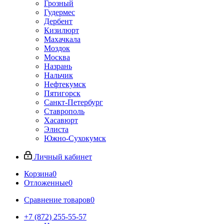
Грозный
Гудермес
Дербент
Кизилюрт
Махачкала
Моздок
Москва
Назрань
Нальчик
Нефтекумск
Пятигорск
Санкт-Петербург
Ставрополь
Хасавюрт
Элиста
Южно-Сухокумск
Личный кабинет
Корзина
0
Отложенные
0
Сравнение товаров
0
+7 (872) 255-55-57