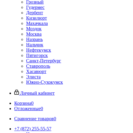
Грозный
Гудермес
Дербент
Кизилюрт
Махачкала
Моздок
Москва
Назрань
Нальчик
Нефтекумск
Пятигорск
Санкт-Петербург
Ставрополь
Хасавюрт
Элиста
Южно-Сухокумск
Личный кабинет
Корзина
0
Отложенные
0
Сравнение товаров
0
+7 (872) 255-55-57