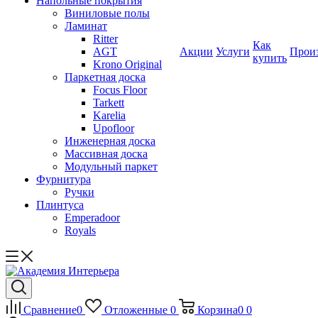
Напольные покрытия
Виниловые полы
Ламинат
Ritter
Как
AGT
Акции
Услуги
Прои
купить
Krono Original
Паркетная доска
Focus Floor
Tarkett
Karelia
Upofloor
Инженерная доска
Массивная доска
Модульный паркет
Фурнитура
Ручки
Плинтуса
Emperadoor
Royals
Сравнение
0
Отложенные
0
Корзина
0
0