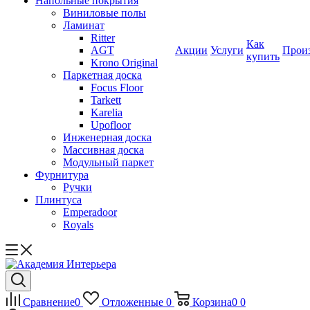
Напольные покрытия
Виниловые полы
Ламинат
Ritter
Как
AGT
Акции
Услуги
Прои
купить
Krono Original
Паркетная доска
Focus Floor
Tarkett
Karelia
Upofloor
Инженерная доска
Массивная доска
Модульный паркет
Фурнитура
Ручки
Плинтуса
Emperadoor
Royals
Сравнение
0
Отложенные
0
Корзина
0
0