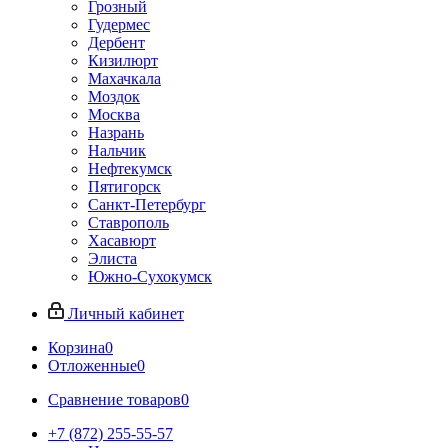
Грозный
Гудермес
Дербент
Кизилюрт
Махачкала
Моздок
Москва
Назрань
Нальчик
Нефтекумск
Пятигорск
Санкт-Петербург
Ставрополь
Хасавюрт
Элиста
Южно-Сухокумск
Личный кабинет
Корзина
0
Отложенные
0
Сравнение товаров
0
+7 (872) 255-55-57