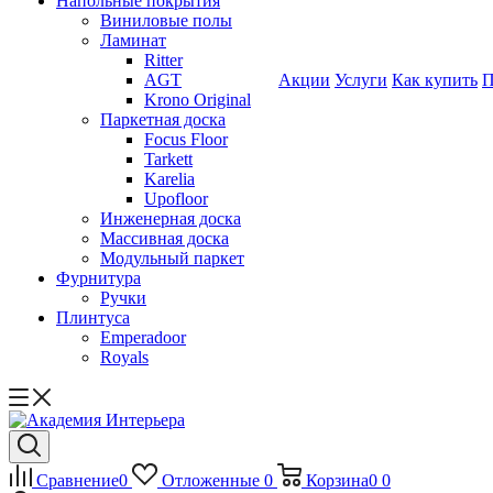
Напольные покрытия
Виниловые полы
Ламинат
Ritter
AGT
Акции
Услуги
Как купить
П
Krono Original
Паркетная доска
Focus Floor
Tarkett
Karelia
Upofloor
Инженерная доска
Массивная доска
Модульный паркет
Фурнитура
Ручки
Плинтуса
Emperadoor
Royals
Сравнение
0
Отложенные
0
Корзина
0
0