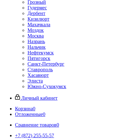
Грозный
Гудермес
Дербент
Кизилюрт
Махачкала
Моздок
Москва
Назрань
Нальчик
Нефтекумск
Пятигорск
Санкт-Петербург
Ставрополь
Хасавюрт
Элиста
Южно-Сухокумск
Личный кабинет
Корзина
0
Отложенные
0
Сравнение товаров
0
+7 (872) 255-55-57