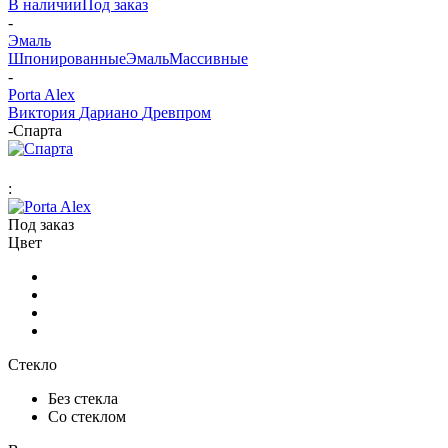
В наличии
Под заказ
-
Эмаль
Шпонированные
Эмаль
Массивные
-
Porta Alex
Виктория
Дариано
Древпром
-
Спарта
:
Под заказ
Цвет
Стекло
Без стекла
Со стеклом