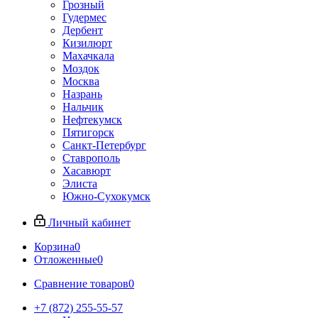
Грозный
Гудермес
Дербент
Кизилюрт
Махачкала
Моздок
Москва
Назрань
Нальчик
Нефтекумск
Пятигорск
Санкт-Петербург
Ставрополь
Хасавюрт
Элиста
Южно-Сухокумск
Личный кабинет
Корзина
0
Отложенные
0
Сравнение товаров
0
+7 (872) 255-55-57