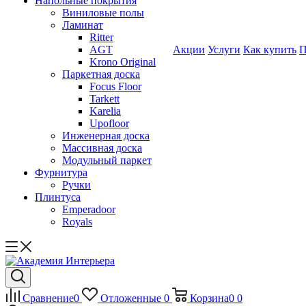
Напольные покрытия
Виниловые полы
Ламинат
Ritter
AGT
Акции
Услуги
Как купить
П
Krono Original
Паркетная доска
Focus Floor
Tarkett
Karelia
Upofloor
Инженерная доска
Массивная доска
Модульный паркет
Фурнитура
Ручки
Плинтуса
Emperadoor
Royals
Сравнение
0
Отложенные
0
Корзина
0
0