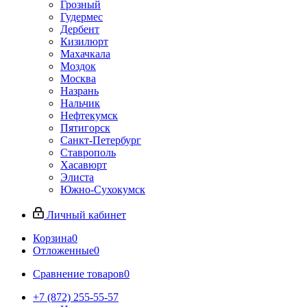
Грозный
Гудермес
Дербент
Кизилюрт
Махачкала
Моздок
Москва
Назрань
Нальчик
Нефтекумск
Пятигорск
Санкт-Петербург
Ставрополь
Хасавюрт
Элиста
Южно-Сухокумск
Личный кабинет
Корзина
0
Отложенные
0
Сравнение товаров
0
+7 (872) 255-55-57