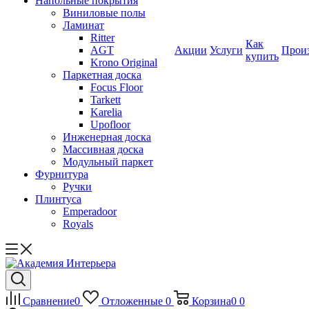
Напольные покрытия
Виниловые полы
Ламинат
Ritter
Как
AGT
Акции
Услуги
Прои
купить
Krono Original
Паркетная доска
Focus Floor
Tarkett
Karelia
Upofloor
Инженерная доска
Массивная доска
Модульный паркет
Фурнитура
Ручки
Плинтуса
Emperadoor
Royals
Сравнение
0
Отложенные
0
Корзина
0
0