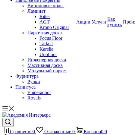
Напольные покрытия
Виниловые полы
Ламинат
Ritter
Как
AGT
Акции
Услуги
Прои
купить
Krono Original
Паркетная доска
Focus Floor
Tarkett
Karelia
Upofloor
Инженерная доска
Массивная доска
Модульный паркет
Фурнитура
Ручки
Плинтуса
Emperadoor
Royals
Сравнение
0
Отложенные
0
Корзина
0
0