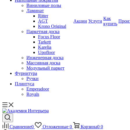
Напольные покрытия
Виниловые полы
Ламинат
Ritter
Как
AGT
Акции
Услуги
Прои
купить
Krono Original
Паркетная доска
Focus Floor
Tarkett
Karelia
Upofloor
Инженерная доска
Массивная доска
Модульный паркет
Фурнитура
Ручки
Плинтуса
Emperadoor
Royals
Сравнение
0
Отложенные
0
Корзина
0
0