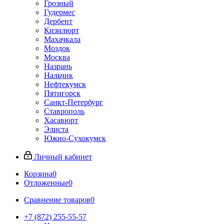
Грозный
Гудермес
Дербент
Кизилюрт
Махачкала
Моздок
Москва
Назрань
Нальчик
Нефтекумск
Пятигорск
Санкт-Петербург
Ставрополь
Хасавюрт
Элиста
Южно-Сухокумск
Личный кабинет
Корзина
0
Отложенные
0
Сравнение товаров
0
+7 (872) 255-55-57