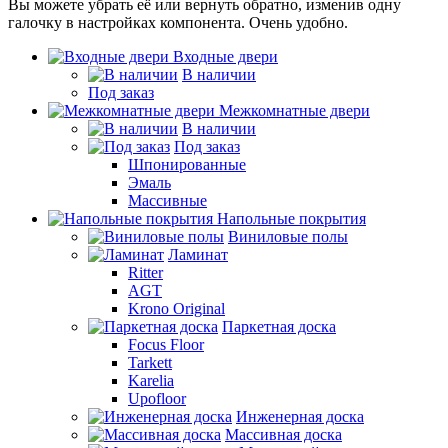
Вы можете убрать её или вернуть обратно, изменив одну
галочку в настройках компонента. Очень удобно.
Входные двери
В наличии
Под заказ
Межкомнатные двери
В наличии
Под заказ
Шпонированные
Эмаль
Массивные
Напольные покрытия
Виниловые полы
Ламинат
Ritter
AGT
Krono Original
Паркетная доска
Focus Floor
Tarkett
Karelia
Upofloor
Инженерная доска
Массивная доска