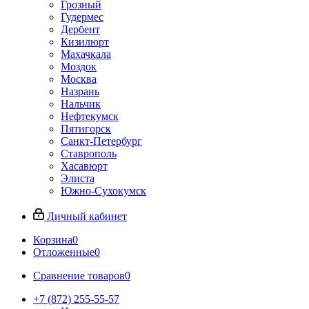
Грозный
Гудермес
Дербент
Кизилюрт
Махачкала
Моздок
Москва
Назрань
Нальчик
Нефтекумск
Пятигорск
Санкт-Петербург
Ставрополь
Хасавюрт
Элиста
Южно-Сухокумск
Личный кабинет
Корзина
0
Отложенные
0
Сравнение товаров
0
+7 (872) 255-55-57