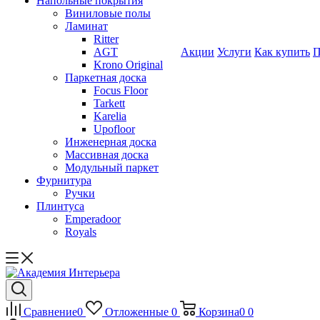
Напольные покрытия
Виниловые полы
Ламинат
Ritter
AGT
Акции
Услуги
Как купить
П
Krono Original
Паркетная доска
Focus Floor
Tarkett
Karelia
Upofloor
Инженерная доска
Массивная доска
Модульный паркет
Фурнитура
Ручки
Плинтуса
Emperadoor
Royals
Сравнение
0
Отложенные
0
Корзина
0
0