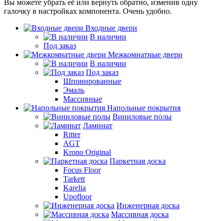
Вы можете убрать её или вернуть обратно, изменив одну
галочку в настройках компонента. Очень удобно.
Входные двери
В наличии
Под заказ
Межкомнатные двери
В наличии
Под заказ
Шпонированные
Эмаль
Массивные
Напольные покрытия
Виниловые полы
Ламинат
Ritter
AGT
Krono Original
Паркетная доска
Focus Floor
Tarkett
Karelia
Upofloor
Инженерная доска
Массивная доска