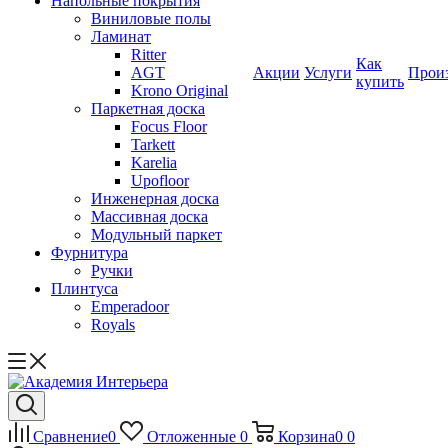
Напольные покрытия
Виниловые полы
Ламинат
Ritter
Как
AGT
Акции
Услуги
Прои
купить
Krono Original
Паркетная доска
Focus Floor
Tarkett
Karelia
Upofloor
Инженерная доска
Массивная доска
Модульный паркет
Фурнитура
Ручки
Плинтуса
Emperadoor
Royals
Сравнение
0
Отложенные
0
Корзина
0
0