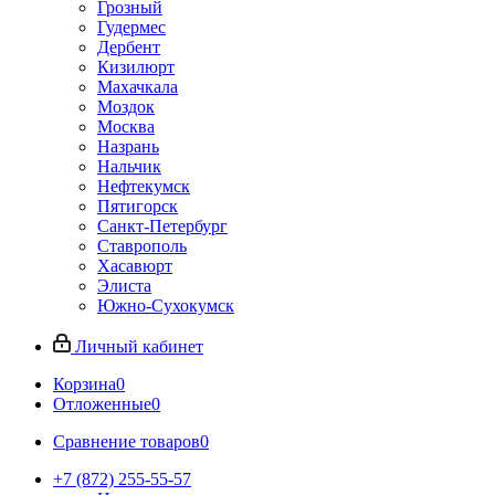
Грозный
Гудермес
Дербент
Кизилюрт
Махачкала
Моздок
Москва
Назрань
Нальчик
Нефтекумск
Пятигорск
Санкт-Петербург
Ставрополь
Хасавюрт
Элиста
Южно-Сухокумск
Личный кабинет
Корзина
0
Отложенные
0
Сравнение товаров
0
+7 (872) 255-55-57