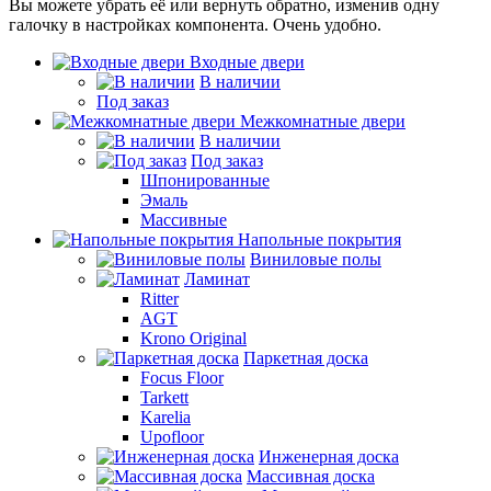
Вы можете убрать её или вернуть обратно, изменив одну
галочку в настройках компонента. Очень удобно.
Входные двери
В наличии
Под заказ
Межкомнатные двери
В наличии
Под заказ
Шпонированные
Эмаль
Массивные
Напольные покрытия
Виниловые полы
Ламинат
Ritter
AGT
Krono Original
Паркетная доска
Focus Floor
Tarkett
Karelia
Upofloor
Инженерная доска
Массивная доска