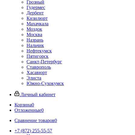
Грозный
Гудермес
Дербент
Кизилюрт
Махачкала
Моздок
Москва
Назрань
Нальчик
Нефтекумск
Пятигорск
Санкт-Петербург
Ставрополь
Хасавюрт
Элиста
Южно-Сухокумск
Личный кабинет
Корзина
0
Отложенные
0
Сравнение товаров
0
+7 (872) 255-55-57