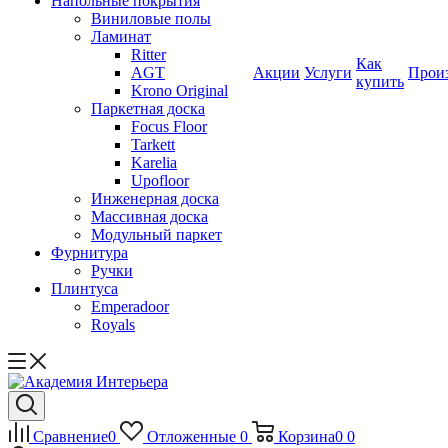
Напольные покрытия
Виниловые полы
Ламинат
Ritter
Как
AGT
Акции
Услуги
Прои
купить
Krono Original
Паркетная доска
Focus Floor
Tarkett
Karelia
Upofloor
Инженерная доска
Массивная доска
Модульный паркет
Фурнитура
Ручки
Плинтуса
Emperadoor
Royals
Сравнение
0
Отложенные
0
Корзина
0
0