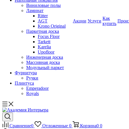
Напольные покрытия
Виниловые полы
Ламинат
Ritter
Как
AGT
Акции
Услуги
Прои
купить
Krono Original
Паркетная доска
Focus Floor
Tarkett
Karelia
Upofloor
Инженерная доска
Массивная доска
Модульный паркет
Фурнитура
Ручки
Плинтуса
Emperadoor
Royals
Сравнение
0
Отложенные
0
Корзина
0
0