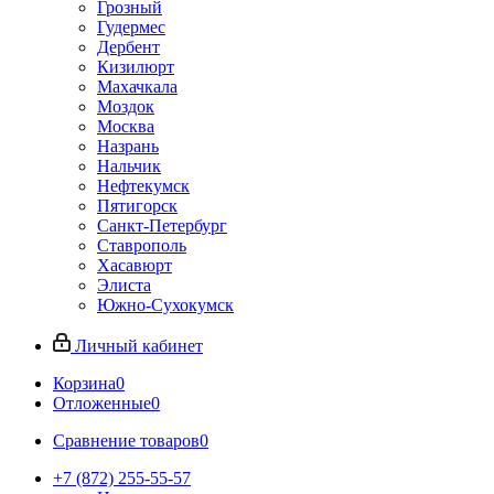
Грозный
Гудермес
Дербент
Кизилюрт
Махачкала
Моздок
Москва
Назрань
Нальчик
Нефтекумск
Пятигорск
Санкт-Петербург
Ставрополь
Хасавюрт
Элиста
Южно-Сухокумск
Личный кабинет
Корзина
0
Отложенные
0
Сравнение товаров
0
+7 (872) 255-55-57