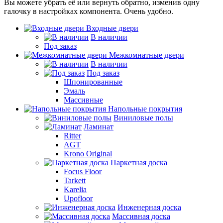
Вы можете убрать её или вернуть обратно, изменив одну
галочку в настройках компонента. Очень удобно.
Входные двери
В наличии
Под заказ
Межкомнатные двери
В наличии
Под заказ
Шпонированные
Эмаль
Массивные
Напольные покрытия
Виниловые полы
Ламинат
Ritter
AGT
Krono Original
Паркетная доска
Focus Floor
Tarkett
Karelia
Upofloor
Инженерная доска
Массивная доска