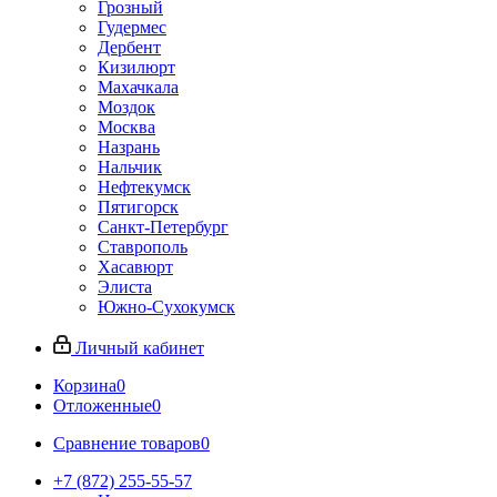
Грозный
Гудермес
Дербент
Кизилюрт
Махачкала
Моздок
Москва
Назрань
Нальчик
Нефтекумск
Пятигорск
Санкт-Петербург
Ставрополь
Хасавюрт
Элиста
Южно-Сухокумск
Личный кабинет
Корзина
0
Отложенные
0
Сравнение товаров
0
+7 (872) 255-55-57