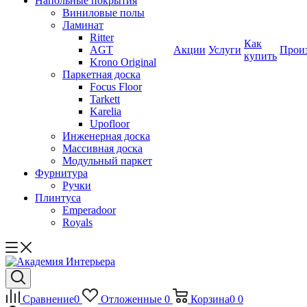
Напольные покрытия
Виниловые полы
Ламинат
Ritter
Как
AGT
Акции
Услуги
Прои
купить
Krono Original
Паркетная доска
Focus Floor
Tarkett
Karelia
Upofloor
Инженерная доска
Массивная доска
Модульный паркет
Фурнитура
Ручки
Плинтуса
Emperadoor
Royals
Сравнение
0
Отложенные
0
Корзина
0
0