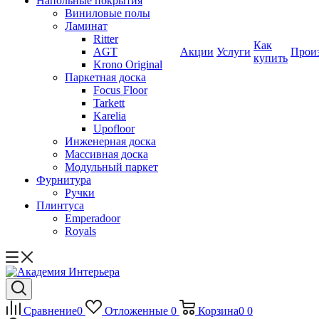
Напольные покрытия
Виниловые полы
Ламинат
Ritter
Как
AGT
Акции
Услуги
Прои
купить
Krono Original
Паркетная доска
Focus Floor
Tarkett
Karelia
Upofloor
Инженерная доска
Массивная доска
Модульный паркет
Фурнитура
Ручки
Плинтуса
Emperadoor
Royals
Сравнение
0
Отложенные
0
Корзина
0
0