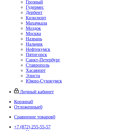
Грозный
Гудермес
Дербент
Кизилюрт
Махачкала
Моздок
Москва
Назрань
Нальчик
Нефтекумск
Пятигорск
Санкт-Петербург
Ставрополь
Хасавюрт
Элиста
Южно-Сухокумск
Личный кабинет
Корзина
0
Отложенные
0
Сравнение товаров
0
+7 (872) 255-55-57