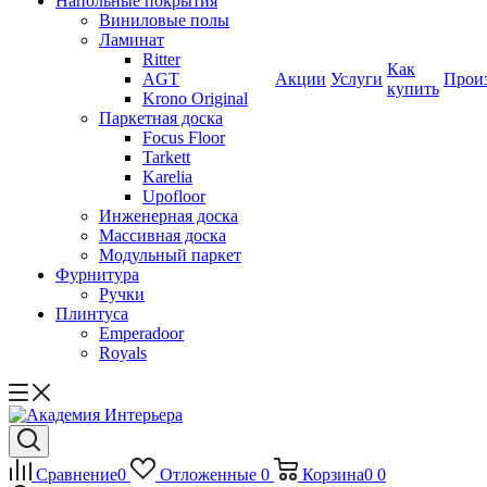
Напольные покрытия
Виниловые полы
Ламинат
Ritter
Как
AGT
Акции
Услуги
Прои
купить
Krono Original
Паркетная доска
Focus Floor
Tarkett
Karelia
Upofloor
Инженерная доска
Массивная доска
Модульный паркет
Фурнитура
Ручки
Плинтуса
Emperadoor
Royals
Сравнение
0
Отложенные
0
Корзина
0
0