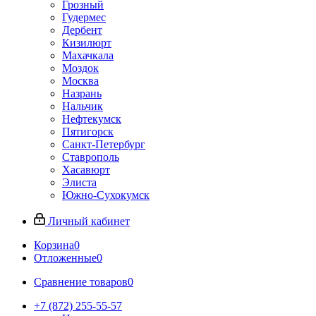
Грозный
Гудермес
Дербент
Кизилюрт
Махачкала
Моздок
Москва
Назрань
Нальчик
Нефтекумск
Пятигорск
Санкт-Петербург
Ставрополь
Хасавюрт
Элиста
Южно-Сухокумск
Личный кабинет
Корзина
0
Отложенные
0
Сравнение товаров
0
+7 (872) 255-55-57