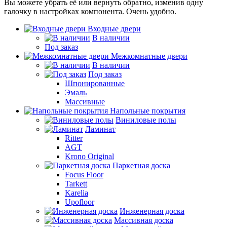
Вы можете убрать её или вернуть обратно, изменив одну
галочку в настройках компонента. Очень удобно.
Входные двери
В наличии
Под заказ
Межкомнатные двери
В наличии
Под заказ
Шпонированные
Эмаль
Массивные
Напольные покрытия
Виниловые полы
Ламинат
Ritter
AGT
Krono Original
Паркетная доска
Focus Floor
Tarkett
Karelia
Upofloor
Инженерная доска
Массивная доска