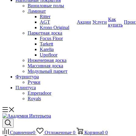
Напольные покрытия
Виниловые полы
Ламинат
Ritter
Как
AGT
Акции
Услуги
Прои
купить
Krono Original
Паркетная доска
Focus Floor
Tarkett
Karelia
Upofloor
Инженерная доска
Массивная доска
Модульный паркет
Фурнитура
Ручки
Плинтуса
Emperadoor
Royals
Сравнение
0
Отложенные
0
Корзина
0
0