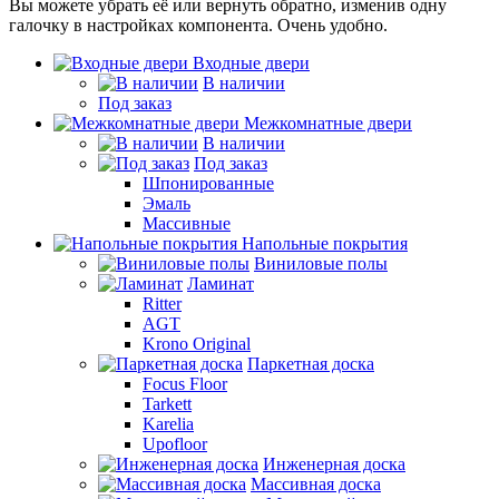
Вы можете убрать её или вернуть обратно, изменив одну
галочку в настройках компонента. Очень удобно.
Входные двери
В наличии
Под заказ
Межкомнатные двери
В наличии
Под заказ
Шпонированные
Эмаль
Массивные
Напольные покрытия
Виниловые полы
Ламинат
Ritter
AGT
Krono Original
Паркетная доска
Focus Floor
Tarkett
Karelia
Upofloor
Инженерная доска
Массивная доска