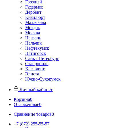
Грозный
Гудермес
Дербент
Кизилюрт
Махачкала
Моздок
Москва
Назрань
Нальчик
Нефтекумск
Пятигорск
Санкт-Петербург
Ставрополь
Хасавюрт
Элиста
Южно-Сухокумск
Личный кабинет
Корзина
0
Отложенные
0
Сравнение товаров
0
+7 (872) 255-55-57