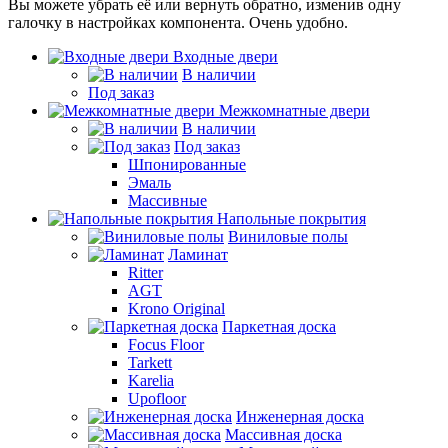
Вы можете убрать её или вернуть обратно, изменив одну
галочку в настройках компонента. Очень удобно.
Входные двери
В наличии
Под заказ
Межкомнатные двери
В наличии
Под заказ
Шпонированные
Эмаль
Массивные
Напольные покрытия
Виниловые полы
Ламинат
Ritter
AGT
Krono Original
Паркетная доска
Focus Floor
Tarkett
Karelia
Upofloor
Инженерная доска
Массивная доска