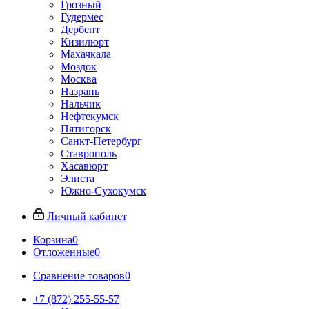
Грозный
Гудермес
Дербент
Кизилюрт
Махачкала
Моздок
Москва
Назрань
Нальчик
Нефтекумск
Пятигорск
Санкт-Петербург
Ставрополь
Хасавюрт
Элиста
Южно-Сухокумск
Личный кабинет
Корзина
0
Отложенные
0
Сравнение товаров
0
+7 (872) 255-55-57