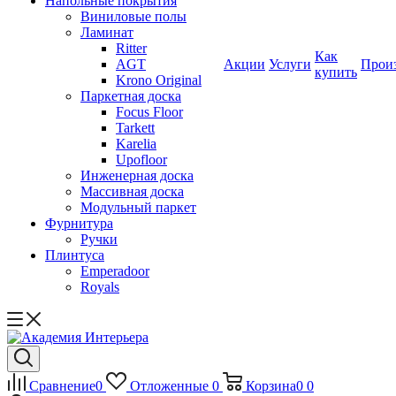
Напольные покрытия
Виниловые полы
Ламинат
Ritter
Как
AGT
Акции
Услуги
Прои
купить
Krono Original
Паркетная доска
Focus Floor
Tarkett
Karelia
Upofloor
Инженерная доска
Массивная доска
Модульный паркет
Фурнитура
Ручки
Плинтуса
Emperadoor
Royals
Сравнение
0
Отложенные
0
Корзина
0
0