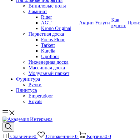
Напольные покрытия
Виниловые полы
Ламинат
Ritter
Как
AGT
Акции
Услуги
Прои
купить
Krono Original
Паркетная доска
Focus Floor
Tarkett
Karelia
Upofloor
Инженерная доска
Массивная доска
Модульный паркет
Фурнитура
Ручки
Плинтуса
Emperadoor
Royals
Сравнение
0
Отложенные
0
Корзина
0
0