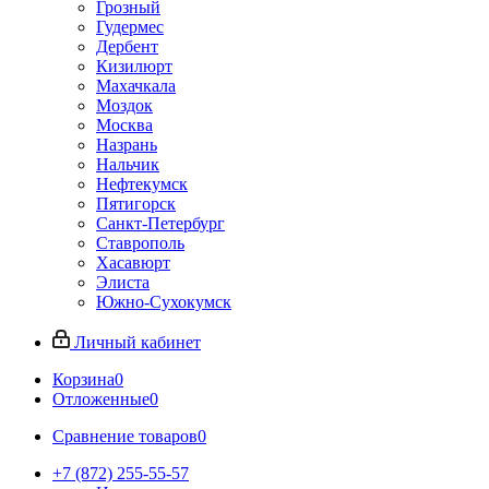
Грозный
Гудермес
Дербент
Кизилюрт
Махачкала
Моздок
Москва
Назрань
Нальчик
Нефтекумск
Пятигорск
Санкт-Петербург
Ставрополь
Хасавюрт
Элиста
Южно-Сухокумск
Личный кабинет
Корзина
0
Отложенные
0
Сравнение товаров
0
+7 (872) 255-55-57