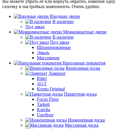
Вы можете убрать её или вернуть обратно, изменив одну
галочку в настройках компонента. Очень удобно.
Входные двери
В наличии
Под заказ
Межкомнатные двери
В наличии
Под заказ
Шпонированные
Эмаль
Массивные
Напольные покрытия
Виниловые полы
Ламинат
Ritter
AGT
Krono Original
Паркетная доска
Focus Floor
Tarkett
Karelia
Upofloor
Инженерная доска
Массивная доска