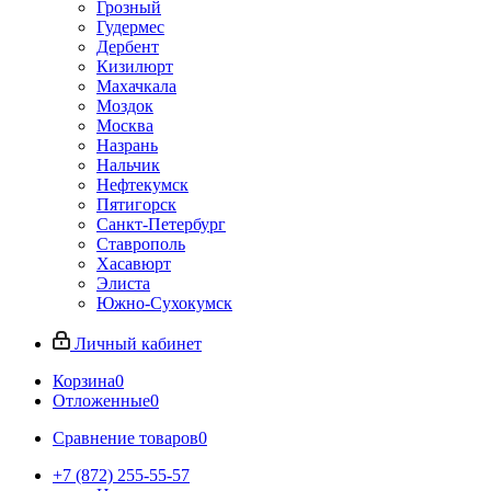
Грозный
Гудермес
Дербент
Кизилюрт
Махачкала
Моздок
Москва
Назрань
Нальчик
Нефтекумск
Пятигорск
Санкт-Петербург
Ставрополь
Хасавюрт
Элиста
Южно-Сухокумск
Личный кабинет
Корзина
0
Отложенные
0
Сравнение товаров
0
+7 (872) 255-55-57