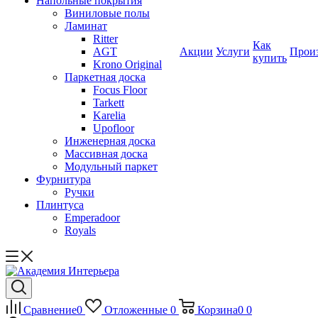
Напольные покрытия
Виниловые полы
Ламинат
Ritter
Как
AGT
Акции
Услуги
Прои
купить
Krono Original
Паркетная доска
Focus Floor
Tarkett
Karelia
Upofloor
Инженерная доска
Массивная доска
Модульный паркет
Фурнитура
Ручки
Плинтуса
Emperadoor
Royals
Сравнение
0
Отложенные
0
Корзина
0
0