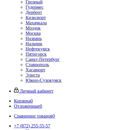
Грозный
Гудермес
Дербент
Кизилюрт
Махачкала
Моздок
Москва
Назрань
Нальчик
Нефтекумск
Пятигорск
Санкт-Петербург
Ставрополь
Хасавюрт
Элиста
Южно-Сухокумск
Личный кабинет
Корзина
0
Отложенные
0
Сравнение товаров
0
+7 (872) 255-55-57