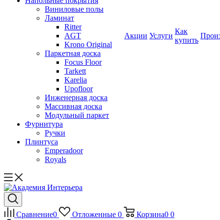
Напольные покрытия
Виниловые полы
Ламинат
Ritter
Как
AGT
Акции
Услуги
Прои
купить
Krono Original
Паркетная доска
Focus Floor
Tarkett
Karelia
Upofloor
Инженерная доска
Массивная доска
Модульный паркет
Фурнитура
Ручки
Плинтуса
Emperadoor
Royals
Сравнение
0
Отложенные
0
Корзина
0
0