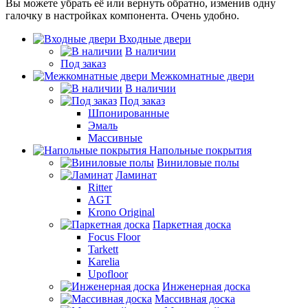
Вы можете убрать её или вернуть обратно, изменив одну
галочку в настройках компонента. Очень удобно.
Входные двери
В наличии
Под заказ
Межкомнатные двери
В наличии
Под заказ
Шпонированные
Эмаль
Массивные
Напольные покрытия
Виниловые полы
Ламинат
Ritter
AGT
Krono Original
Паркетная доска
Focus Floor
Tarkett
Karelia
Upofloor
Инженерная доска
Массивная доска