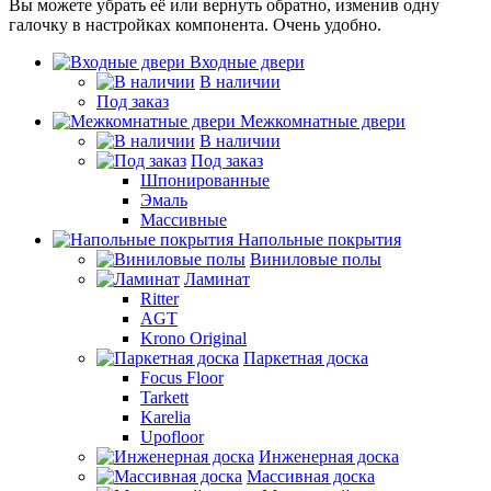
Вы можете убрать её или вернуть обратно, изменив одну
галочку в настройках компонента. Очень удобно.
Входные двери
В наличии
Под заказ
Межкомнатные двери
В наличии
Под заказ
Шпонированные
Эмаль
Массивные
Напольные покрытия
Виниловые полы
Ламинат
Ritter
AGT
Krono Original
Паркетная доска
Focus Floor
Tarkett
Karelia
Upofloor
Инженерная доска
Массивная доска