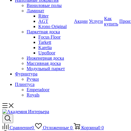
Напольные покрытия
Виниловые полы
Ламинат
Ritter
Как
AGT
Акции
Услуги
Прои
купить
Krono Original
Паркетная доска
Focus Floor
Tarkett
Karelia
Upofloor
Инженерная доска
Массивная доска
Модульный паркет
Фурнитура
Ручки
Плинтуса
Emperadoor
Royals
Сравнение
0
Отложенные
0
Корзина
0
0