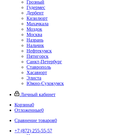
Грозный
Гудермес
Дербент
Кизилюрт
Махачкала
Моздок
Москва
Назрань
Нальчик
Нефтекумск
Пятигорск
Санкт-Петербург
Ставрополь
Хасавюрт
Элиста
Южно-Сухокумск
Личный кабинет
Корзина
0
Отложенные
0
Сравнение товаров
0
+7 (872) 255-55-57