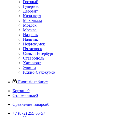
Грозный
Гудермес
Дербент
Кизилюрт
Махачкала
Моздок
Москва
Назрань
Нальчик
Нефтекумск
Пятигорск
Санкт-Петербург
Ставрополь
Хасавюрт
Элиста
Южно-Сухокумск
Личный кабинет
Корзина
0
Отложенные
0
Сравнение товаров
0
+7 (872) 255-55-57