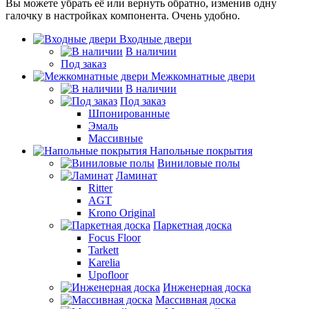
Вы можете убрать её или вернуть обратно, изменив одну
галочку в настройках компонента. Очень удобно.
Входные двери
В наличии
Под заказ
Межкомнатные двери
В наличии
Под заказ
Шпонированные
Эмаль
Массивные
Напольные покрытия
Виниловые полы
Ламинат
Ritter
AGT
Krono Original
Паркетная доска
Focus Floor
Tarkett
Karelia
Upofloor
Инженерная доска
Массивная доска