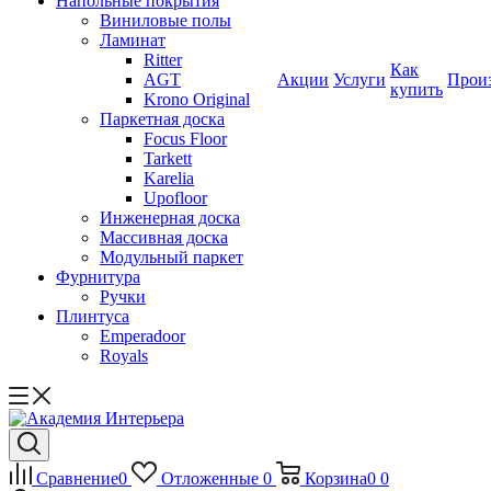
Напольные покрытия
Виниловые полы
Ламинат
Ritter
Как
AGT
Акции
Услуги
Прои
купить
Krono Original
Паркетная доска
Focus Floor
Tarkett
Karelia
Upofloor
Инженерная доска
Массивная доска
Модульный паркет
Фурнитура
Ручки
Плинтуса
Emperadoor
Royals
Сравнение
0
Отложенные
0
Корзина
0
0