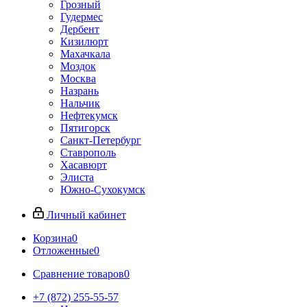
Грозный
Гудермес
Дербент
Кизилюрт
Махачкала
Моздок
Москва
Назрань
Нальчик
Нефтекумск
Пятигорск
Санкт-Петербург
Ставрополь
Хасавюрт
Элиста
Южно-Сухокумск
Личный кабинет
Корзина
0
Отложенные
0
Сравнение товаров
0
+7 (872) 255-55-57