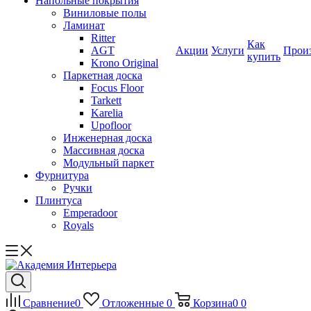
Напольные покрытия
Виниловые полы
Ламинат
Ritter
Как
AGT
Акции
Услуги
Прои
купить
Krono Original
Паркетная доска
Focus Floor
Tarkett
Karelia
Upofloor
Инженерная доска
Массивная доска
Модульный паркет
Фурнитура
Ручки
Плинтуса
Emperadoor
Royals
Сравнение
0
Отложенные
0
Корзина
0
0