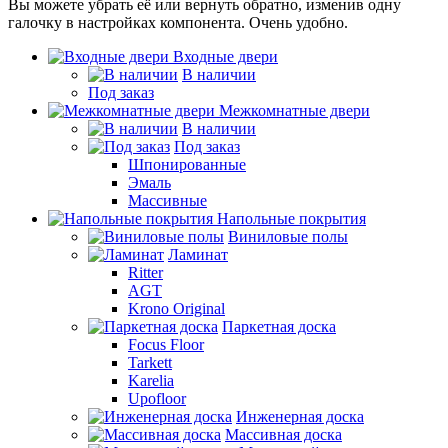
Вы можете убрать её или вернуть обратно, изменив одну
галочку в настройках компонента. Очень удобно.
Входные двери
В наличии
Под заказ
Межкомнатные двери
В наличии
Под заказ
Шпонированные
Эмаль
Массивные
Напольные покрытия
Виниловые полы
Ламинат
Ritter
AGT
Krono Original
Паркетная доска
Focus Floor
Tarkett
Karelia
Upofloor
Инженерная доска
Массивная доска