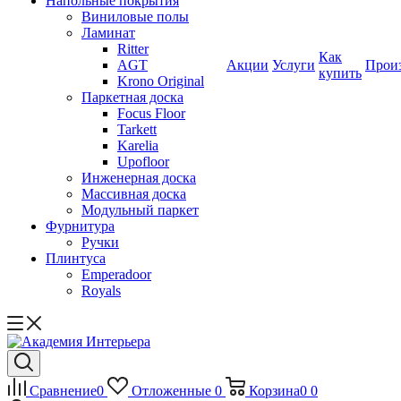
Напольные покрытия
Виниловые полы
Ламинат
Ritter
Как
AGT
Акции
Услуги
Прои
купить
Krono Original
Паркетная доска
Focus Floor
Tarkett
Karelia
Upofloor
Инженерная доска
Массивная доска
Модульный паркет
Фурнитура
Ручки
Плинтуса
Emperadoor
Royals
Сравнение
0
Отложенные
0
Корзина
0
0