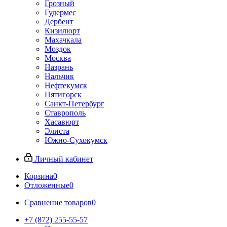
Грозный
Гудермес
Дербент
Кизилюрт
Махачкала
Моздок
Москва
Назрань
Нальчик
Нефтекумск
Пятигорск
Санкт-Петербург
Ставрополь
Хасавюрт
Элиста
Южно-Сухокумск
Личный кабинет
Корзина
0
Отложенные
0
Сравнение товаров
0
+7 (872) 255-55-57