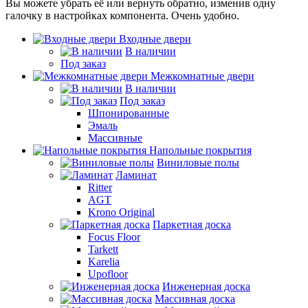
Вы можете убрать её или вернуть обратно, изменив одну
галочку в настройках компонента. Очень удобно.
Входные двери
В наличии
Под заказ
Межкомнатные двери
В наличии
Под заказ
Шпонированные
Эмаль
Массивные
Напольные покрытия
Виниловые полы
Ламинат
Ritter
AGT
Krono Original
Паркетная доска
Focus Floor
Tarkett
Karelia
Upofloor
Инженерная доска
Массивная доска