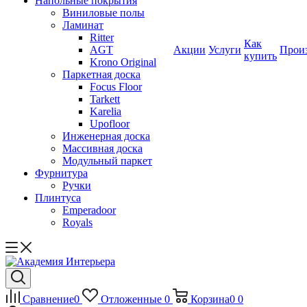
Напольные покрытия
Виниловые полы
Ламинат
Ritter
Как
AGT
Акции
Услуги
Прои
купить
Krono Original
Паркетная доска
Focus Floor
Tarkett
Karelia
Upofloor
Инженерная доска
Массивная доска
Модульный паркет
Фурнитура
Ручки
Плинтуса
Emperadoor
Royals
Сравнение
0
Отложенные
0
Корзина
0
0