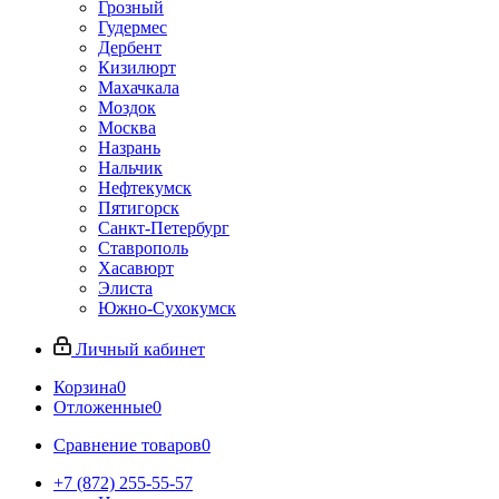
Грозный
Гудермес
Дербент
Кизилюрт
Махачкала
Моздок
Москва
Назрань
Нальчик
Нефтекумск
Пятигорск
Санкт-Петербург
Ставрополь
Хасавюрт
Элиста
Южно-Сухокумск
Личный кабинет
Корзина
0
Отложенные
0
Сравнение товаров
0
+7 (872) 255-55-57