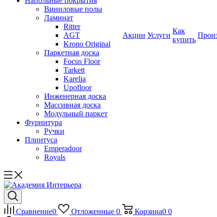
Напольные покрытия
Виниловые полы
Ламинат
Ritter
Как
AGT
Акции
Услуги
Прои
купить
Krono Original
Паркетная доска
Focus Floor
Tarkett
Karelia
Upofloor
Инженерная доска
Массивная доска
Модульный паркет
Фурнитура
Ручки
Плинтуса
Emperadoor
Royals
Сравнение
0
Отложенные
0
Корзина
0
0