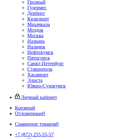
Грозный
Гудермес
Дербент
Кизилюрт
Махачкала
Моздок
Москва
Назрань
Нальчик
Нефтекумск
Пятигорск
Санкт-Петербург
Ставрополь
Хасавюрт
Элиста
Южно-Сухокумск
Личный кабинет
Корзина
0
Отложенные
0
Сравнение товаров
0
+7 (872) 255-55-57