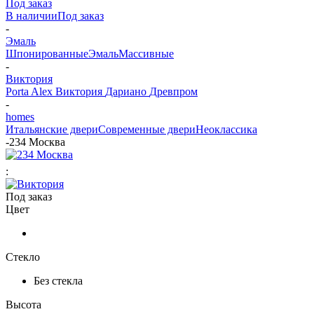
Под заказ
В наличии
Под заказ
-
Эмаль
Шпонированные
Эмаль
Массивные
-
Виктория
Porta Alex
Виктория
Дариано
Древпром
-
homes
Итальянские двери
Современные двери
Неоклассика
-
234 Москва
:
Под заказ
Цвет
Стекло
Без стекла
Высота