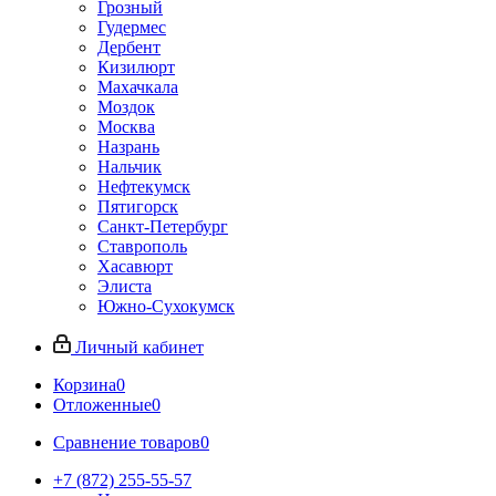
Грозный
Гудермес
Дербент
Кизилюрт
Махачкала
Моздок
Москва
Назрань
Нальчик
Нефтекумск
Пятигорск
Санкт-Петербург
Ставрополь
Хасавюрт
Элиста
Южно-Сухокумск
Личный кабинет
Корзина
0
Отложенные
0
Сравнение товаров
0
+7 (872) 255-55-57