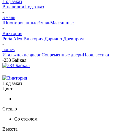
Под заказ
В наличии
Под заказ
-
Эмаль
Шпонированные
Эмаль
Массивные
-
Виктория
Porta Alex
Виктория
Дариано
Древпром
-
homes
Итальянские двери
Современные двери
Неоклассика
-
233 Байкал
:
Под заказ
Цвет
Стекло
Со стеклом
Высота