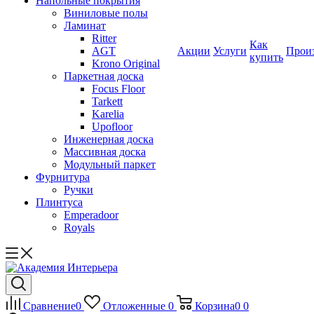
Напольные покрытия
Виниловые полы
Ламинат
Ritter
Как
AGT
Акции
Услуги
Прои
купить
Krono Original
Паркетная доска
Focus Floor
Tarkett
Karelia
Upofloor
Инженерная доска
Массивная доска
Модульный паркет
Фурнитура
Ручки
Плинтуса
Emperadoor
Royals
Сравнение
0
Отложенные
0
Корзина
0
0