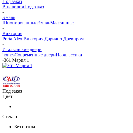
Под заказ
В наличии
Под заказ
-
Эмаль
Шпонированные
Эмаль
Массивные
-
Виктория
Porta Alex
Виктория
Дариано
Древпром
-
Итальянские двери
homes
Современные двери
Неоклассика
-
361 Мария 1
:
Под заказ
Цвет
Стекло
Без стекла