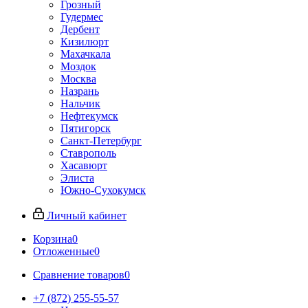
Грозный
Гудермес
Дербент
Кизилюрт
Махачкала
Моздок
Москва
Назрань
Нальчик
Нефтекумск
Пятигорск
Санкт-Петербург
Ставрополь
Хасавюрт
Элиста
Южно-Сухокумск
Личный кабинет
Корзина
0
Отложенные
0
Сравнение товаров
0
+7 (872) 255-55-57