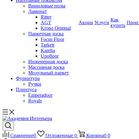
Напольные покрытия
Виниловые полы
Ламинат
Ritter
Как
AGT
Акции
Услуги
Прои
купить
Krono Original
Паркетная доска
Focus Floor
Tarkett
Karelia
Upofloor
Инженерная доска
Массивная доска
Модульный паркет
Фурнитура
Ручки
Плинтуса
Emperadoor
Royals
Сравнение
0
Отложенные
0
Корзина
0
0