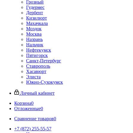
Грозный
Гудермес
Дербент
Кизилюрт
Махачкала
Моздок
Москва
Назрань
Нальчик
Нефтекумск
Пятигорск
Санкт-Петербург
Ставрополь
Хасавюрт
Элиста
Южно-Сухокумск
Личный кабинет
Корзина
0
Отложенные
0
Сравнение товаров
0
+7 (872) 255-55-57