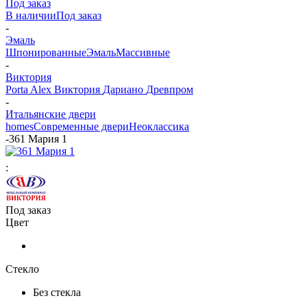
Под заказ
В наличии
Под заказ
-
Эмаль
Шпонированные
Эмаль
Массивные
-
Виктория
Porta Alex
Виктория
Дариано
Древпром
-
Итальянские двери
homes
Современные двери
Неоклассика
-
361 Мария 1
:
Под заказ
Цвет
Стекло
Без стекла