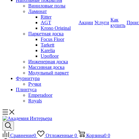
Напольные покрытия
Виниловые полы
Ламинат
Ritter
Как
AGT
Акции
Услуги
Прои
купить
Krono Original
Паркетная доска
Focus Floor
Tarkett
Karelia
Upofloor
Инженерная доска
Массивная доска
Модульный паркет
Фурнитура
Ручки
Плинтуса
Emperadoor
Royals
Сравнение
0
Отложенные
0
Корзина
0
0