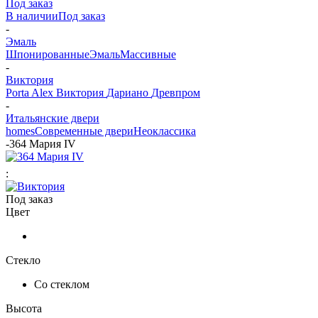
Под заказ
В наличии
Под заказ
-
Эмаль
Шпонированные
Эмаль
Массивные
-
Виктория
Porta Alex
Виктория
Дариано
Древпром
-
Итальянские двери
homes
Современные двери
Неоклассика
-
364 Мария IV
:
Под заказ
Цвет
Стекло
Со стеклом
Высота