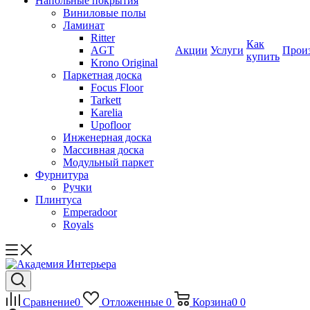
Напольные покрытия
Виниловые полы
Ламинат
Ritter
Как
AGT
Акции
Услуги
Прои
купить
Krono Original
Паркетная доска
Focus Floor
Tarkett
Karelia
Upofloor
Инженерная доска
Массивная доска
Модульный паркет
Фурнитура
Ручки
Плинтуса
Emperadoor
Royals
Сравнение
0
Отложенные
0
Корзина
0
0