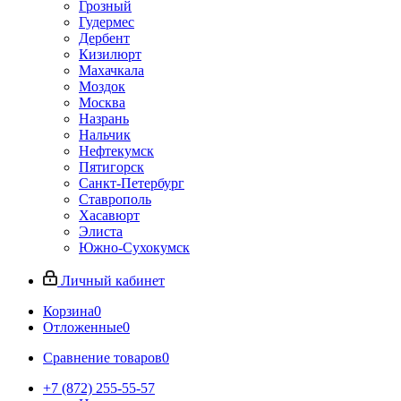
Грозный
Гудермес
Дербент
Кизилюрт
Махачкала
Моздок
Москва
Назрань
Нальчик
Нефтекумск
Пятигорск
Санкт-Петербург
Ставрополь
Хасавюрт
Элиста
Южно-Сухокумск
Личный кабинет
Корзина
0
Отложенные
0
Сравнение товаров
0
+7 (872) 255-55-57