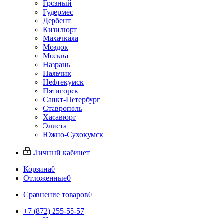
Грозный
Гудермес
Дербент
Кизилюрт
Махачкала
Моздок
Москва
Назрань
Нальчик
Нефтекумск
Пятигорск
Санкт-Петербург
Ставрополь
Хасавюрт
Элиста
Южно-Сухокумск
Личный кабинет
Корзина
0
Отложенные
0
Сравнение товаров
0
+7 (872) 255-55-57