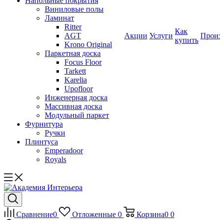
Напольные покрытия
Виниловые полы
Ламинат
Ritter
Как
AGT
Акции
Услуги
Прои
купить
Krono Original
Паркетная доска
Focus Floor
Tarkett
Karelia
Upofloor
Инженерная доска
Массивная доска
Модульный паркет
Фурнитура
Ручки
Плинтуса
Emperadoor
Royals
Сравнение
0
Отложенные
0
Корзина
0
0