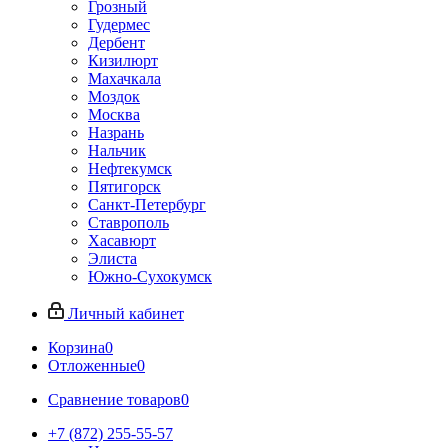
Грозный
Гудермес
Дербент
Кизилюрт
Махачкала
Моздок
Москва
Назрань
Нальчик
Нефтекумск
Пятигорск
Санкт-Петербург
Ставрополь
Хасавюрт
Элиста
Южно-Сухокумск
Личный кабинет
Корзина
0
Отложенные
0
Сравнение товаров
0
+7 (872) 255-55-57