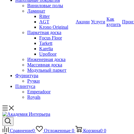
Напольные покрытия
Виниловые полы
Ламинат
Ritter
Как
AGT
Акции
Услуги
Прои
купить
Krono Original
Паркетная доска
Focus Floor
Tarkett
Karelia
Upofloor
Инженерная доска
Массивная доска
Модульный паркет
Фурнитура
Ручки
Плинтуса
Emperadoor
Royals
Сравнение
0
Отложенные
0
Корзина
0
0