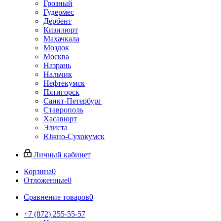
Грозный
Гудермес
Дербент
Кизилюрт
Махачкала
Моздок
Москва
Назрань
Нальчик
Нефтекумск
Пятигорск
Санкт-Петербург
Ставрополь
Хасавюрт
Элиста
Южно-Сухокумск
Личный кабинет
Корзина
0
Отложенные
0
Сравнение товаров
0
+7 (872) 255-55-57