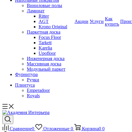
Напольные покрытия
Виниловые полы
Ламинат
Ritter
Как
AGT
Акции
Услуги
Прои
купить
Krono Original
Паркетная доска
Focus Floor
Tarkett
Karelia
Upofloor
Инженерная доска
Массивная доска
Модульный паркет
Фурнитура
Ручки
Плинтуса
Emperadoor
Royals
Сравнение
0
Отложенные
0
Корзина
0
0