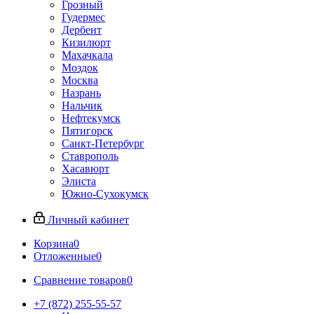
Грозный
Гудермес
Дербент
Кизилюрт
Махачкала
Моздок
Москва
Назрань
Нальчик
Нефтекумск
Пятигорск
Санкт-Петербург
Ставрополь
Хасавюрт
Элиста
Южно-Сухокумск
Личный кабинет
Корзина
0
Отложенные
0
Сравнение товаров
0
+7 (872) 255-55-57