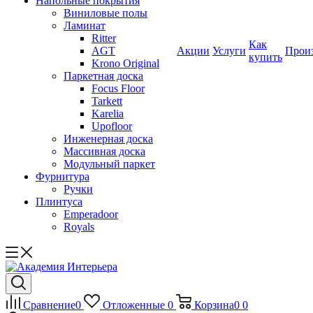
Напольные покрытия
Виниловые полы
Ламинат
Ritter
Как
AGT
Акции
Услуги
Прои
купить
Krono Original
Паркетная доска
Focus Floor
Tarkett
Karelia
Upofloor
Инженерная доска
Массивная доска
Модульный паркет
Фурнитура
Ручки
Плинтуса
Emperadoor
Royals
Сравнение
0
Отложенные
0
Корзина
0
0