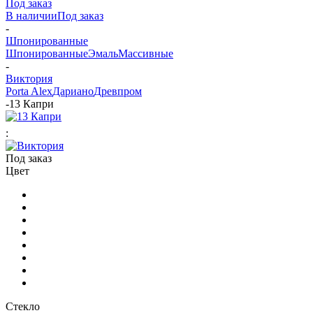
Под заказ
В наличии
Под заказ
-
Шпонированные
Шпонированные
Эмаль
Массивные
-
Виктория
Porta Alex
Дариано
Древпром
-
13 Капри
:
Под заказ
Цвет
Стекло