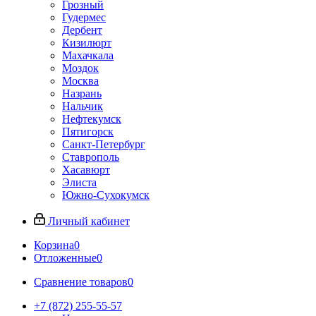
Грозный
Гудермес
Дербент
Кизилюрт
Махачкала
Моздок
Москва
Назрань
Нальчик
Нефтекумск
Пятигорск
Санкт-Петербург
Ставрополь
Хасавюрт
Элиста
Южно-Сухокумск
Личный кабинет
Корзина
0
Отложенные
0
Сравнение товаров
0
+7 (872) 255-55-57