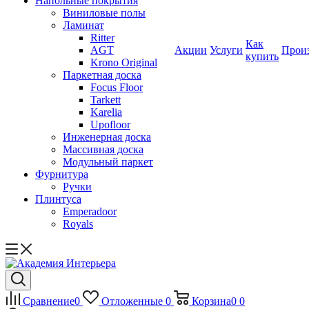
Напольные покрытия
Виниловые полы
Ламинат
Ritter
Как
AGT
Акции
Услуги
Прои
купить
Krono Original
Паркетная доска
Focus Floor
Tarkett
Karelia
Upofloor
Инженерная доска
Массивная доска
Модульный паркет
Фурнитура
Ручки
Плинтуса
Emperadoor
Royals
Сравнение
0
Отложенные
0
Корзина
0
0