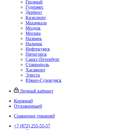
Грозный
Гудермес
Дербент
Кизилюрт
Махачкала
Моздок
Москва
Назрань
Нальчик
Нефтекумск
Пятигорск
Санкт-Петербург
Ставрополь
Хасавюрт
Элиста
Южно-Сухокумск
Личный кабинет
Корзина
0
Отложенные
0
Сравнение товаров
0
+7 (872) 255-55-57