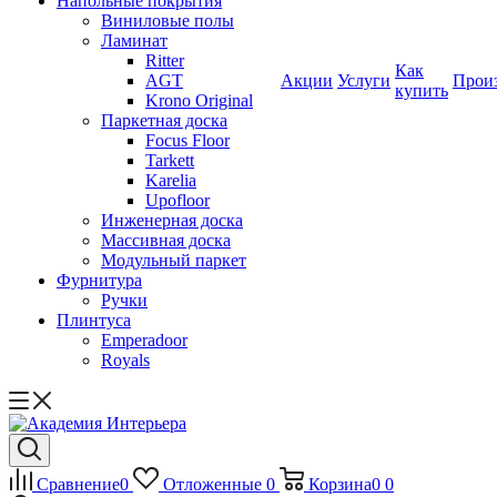
Напольные покрытия
Виниловые полы
Ламинат
Ritter
Как
AGT
Акции
Услуги
Прои
купить
Krono Original
Паркетная доска
Focus Floor
Tarkett
Karelia
Upofloor
Инженерная доска
Массивная доска
Модульный паркет
Фурнитура
Ручки
Плинтуса
Emperadoor
Royals
Сравнение
0
Отложенные
0
Корзина
0
0