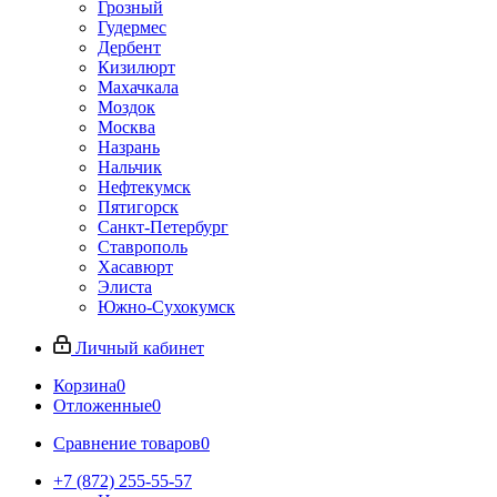
Грозный
Гудермес
Дербент
Кизилюрт
Махачкала
Моздок
Москва
Назрань
Нальчик
Нефтекумск
Пятигорск
Санкт-Петербург
Ставрополь
Хасавюрт
Элиста
Южно-Сухокумск
Личный кабинет
Корзина
0
Отложенные
0
Сравнение товаров
0
+7 (872) 255-55-57