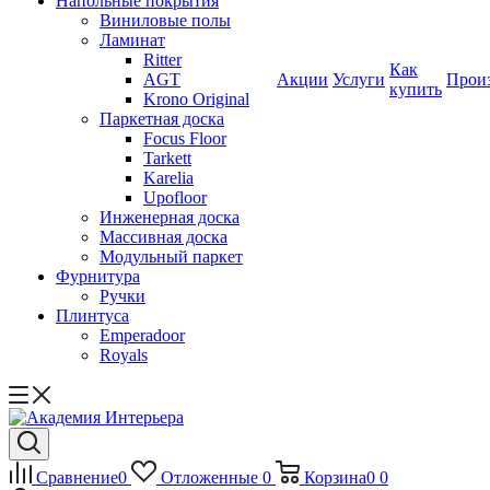
Напольные покрытия
Виниловые полы
Ламинат
Ritter
Как
AGT
Акции
Услуги
Прои
купить
Krono Original
Паркетная доска
Focus Floor
Tarkett
Karelia
Upofloor
Инженерная доска
Массивная доска
Модульный паркет
Фурнитура
Ручки
Плинтуса
Emperadoor
Royals
Сравнение
0
Отложенные
0
Корзина
0
0