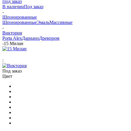
Под заказ
В наличии
Под заказ
-
Шпонированные
Шпонированные
Эмаль
Массивные
-
Виктория
Porta Alex
Дариано
Древпром
-
15 Милан
:
Под заказ
Цвет