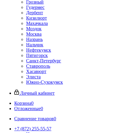
Грозный
Гудермес
Дербент
Кизилюрт
Махачкала
Моздок
Москва
Назрань
Нальчик
Нефтекумск
Пятигорск
Санкт-Петербург
Ставрополь
Хасавюрт
Элиста
Южно-Сухокумск
Личный кабинет
Корзина
0
Отложенные
0
Сравнение товаров
0
+7 (872) 255-55-57