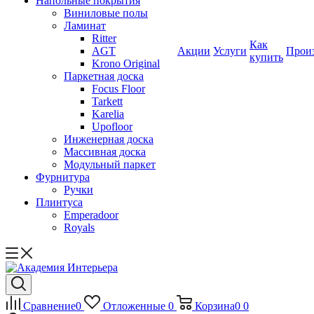
Напольные покрытия
Виниловые полы
Ламинат
Ritter
Как
AGT
Акции
Услуги
Прои
купить
Krono Original
Паркетная доска
Focus Floor
Tarkett
Karelia
Upofloor
Инженерная доска
Массивная доска
Модульный паркет
Фурнитура
Ручки
Плинтуса
Emperadoor
Royals
Сравнение
0
Отложенные
0
Корзина
0
0