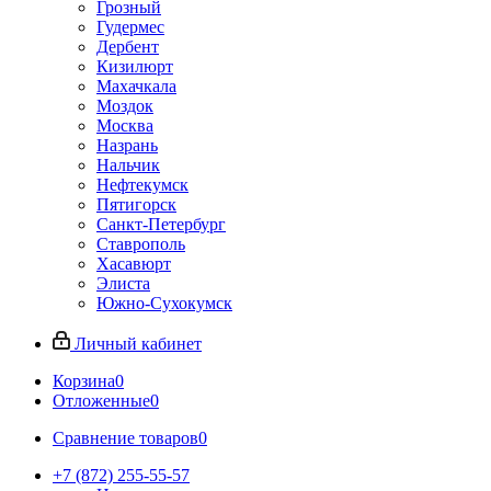
Грозный
Гудермес
Дербент
Кизилюрт
Махачкала
Моздок
Москва
Назрань
Нальчик
Нефтекумск
Пятигорск
Санкт-Петербург
Ставрополь
Хасавюрт
Элиста
Южно-Сухокумск
Личный кабинет
Корзина
0
Отложенные
0
Сравнение товаров
0
+7 (872) 255-55-57