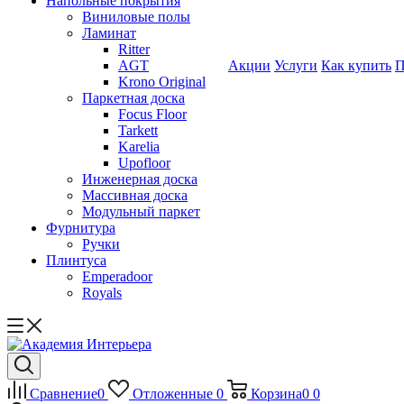
Напольные покрытия
Виниловые полы
Ламинат
Ritter
AGT
Акции
Услуги
Как купить
П
Krono Original
Паркетная доска
Focus Floor
Tarkett
Karelia
Upofloor
Инженерная доска
Массивная доска
Модульный паркет
Фурнитура
Ручки
Плинтуса
Emperadoor
Royals
Сравнение
0
Отложенные
0
Корзина
0
0