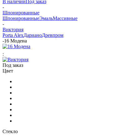
В наличии
Под заказ
-
Шпонированные
Шпонированные
Эмаль
Массивные
-
Виктория
Porta Alex
Дариано
Древпром
-
16 Модена
:
Под заказ
Цвет
Стекло