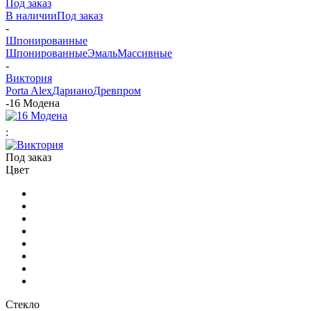
Под заказ
В наличии
Под заказ
-
Шпонированные
Шпонированные
Эмаль
Массивные
-
Виктория
Porta Alex
Дариано
Древпром
-
16 Модена
:
Под заказ
Цвет
Стекло