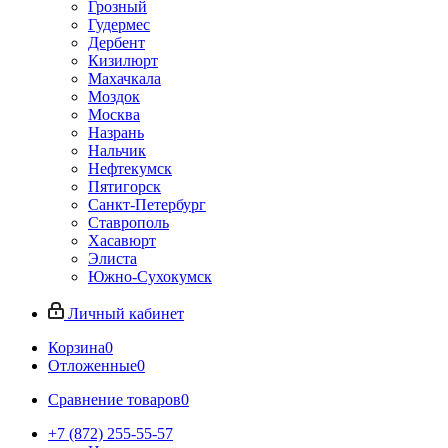
Грозный
Гудермес
Дербент
Кизилюрт
Махачкала
Моздок
Москва
Назрань
Нальчик
Нефтекумск
Пятигорск
Санкт-Петербург
Ставрополь
Хасавюрт
Элиста
Южно-Сухокумск
Личный кабинет
Корзина
0
Отложенные
0
Сравнение товаров
0
+7 (872) 255-55-57