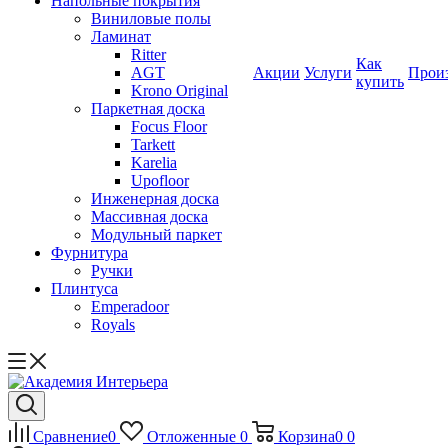
Напольные покрытия
Виниловые полы
Ламинат
Ritter
Как
AGT
Акции
Услуги
Прои
купить
Krono Original
Паркетная доска
Focus Floor
Tarkett
Karelia
Upofloor
Инженерная доска
Массивная доска
Модульный паркет
Фурнитура
Ручки
Плинтуса
Emperadoor
Royals
Сравнение
0
Отложенные
0
Корзина
0
0