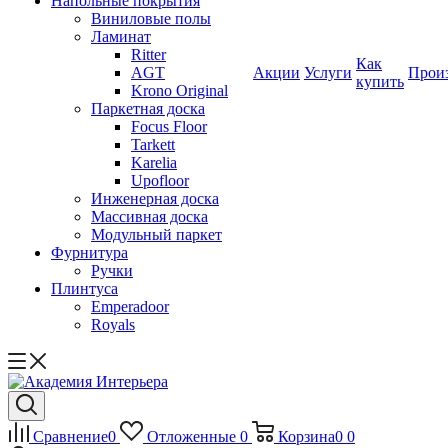
Напольные покрытия
Виниловые полы
Ламинат
Ritter
Как
AGT
Акции
Услуги
Прои
купить
Krono Original
Паркетная доска
Focus Floor
Tarkett
Karelia
Upofloor
Инженерная доска
Массивная доска
Модульный паркет
Фурнитура
Ручки
Плинтуса
Emperadoor
Royals
Сравнение
0
Отложенные
0
Корзина
0
0