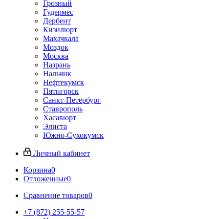
Грозный
Гудермес
Дербент
Кизилюрт
Махачкала
Моздок
Москва
Назрань
Нальчик
Нефтекумск
Пятигорск
Санкт-Петербург
Ставрополь
Хасавюрт
Элиста
Южно-Сухокумск
Личный кабинет
Корзина
0
Отложенные
0
Сравнение товаров
0
+7 (872) 255-55-57