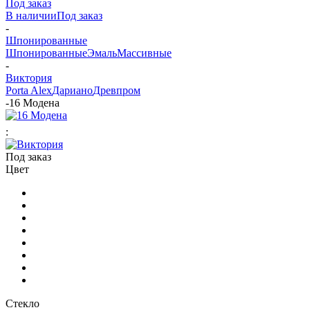
Под заказ
В наличии
Под заказ
-
Шпонированные
Шпонированные
Эмаль
Массивные
-
Виктория
Porta Alex
Дариано
Древпром
-
16 Модена
:
Под заказ
Цвет
Стекло