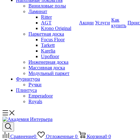
Напольные покрытия
Виниловые полы
Ламинат
Ritter
Как
AGT
Акции
Услуги
Прои
купить
Krono Original
Паркетная доска
Focus Floor
Tarkett
Karelia
Upofloor
Инженерная доска
Массивная доска
Модульный паркет
Фурнитура
Ручки
Плинтуса
Emperadoor
Royals
Сравнение
0
Отложенные
0
Корзина
0
0