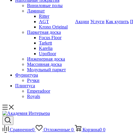
Напольные покрытия
Виниловые полы
Ламинат
Ritter
AGT
Акции
Услуги
Как купить
П
Krono Original
Паркетная доска
Focus Floor
Tarkett
Karelia
Upofloor
Инженерная доска
Массивная доска
Модульный паркет
Фурнитура
Ручки
Плинтуса
Emperadoor
Royals
Сравнение
0
Отложенные
0
Корзина
0
0