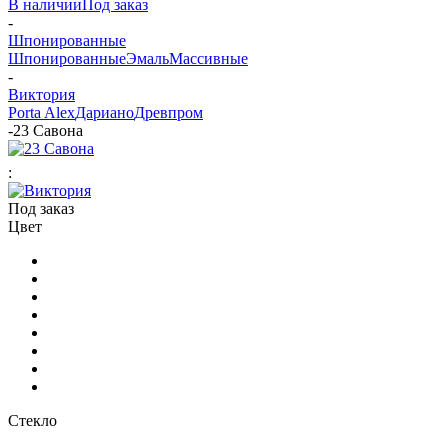
В наличии
Под заказ
-
Шпонированные
Шпонированные
Эмаль
Массивные
-
Виктория
Porta Alex
Дариано
Древпром
-
23 Савона
:
Под заказ
Цвет
Стекло