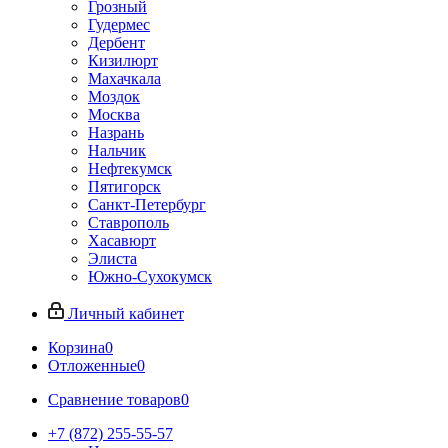
Грозный
Гудермес
Дербент
Кизилюрт
Махачкала
Моздок
Москва
Назрань
Нальчик
Нефтекумск
Пятигорск
Санкт-Петербург
Ставрополь
Хасавюрт
Элиста
Южно-Сухокумск
Личный кабинет
Корзина
0
Отложенные
0
Сравнение товаров
0
+7 (872) 255-55-57