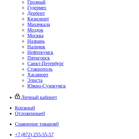
Грозный
Гудермес
Дербент
Кизилюрт
Махачкала
Моздок
Москва
Назрань
Нальчик
Нефтекумск
Пятигорск
Санкт-Петербург
Ставрополь
Хасавюрт
Элиста
Южно-Сухокумск
Личный кабинет
Корзина
0
Отложенные
0
Сравнение товаров
0
+7 (872) 255-55-57