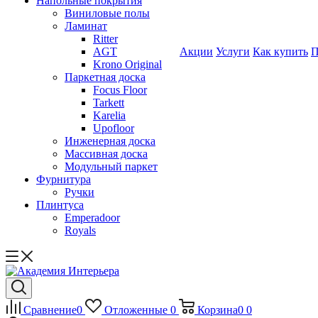
Напольные покрытия
Виниловые полы
Ламинат
Ritter
AGT
Акции
Услуги
Как купить
П
Krono Original
Паркетная доска
Focus Floor
Tarkett
Karelia
Upofloor
Инженерная доска
Массивная доска
Модульный паркет
Фурнитура
Ручки
Плинтуса
Emperadoor
Royals
Сравнение
0
Отложенные
0
Корзина
0
0