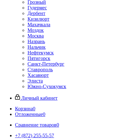
Грозный
Гудермес
Дербент
Кизилюрт
Махачкала
Моздок
Москва
Назрань
Нальчик
Нефтекумск
Пятигорск
Санкт-Петербург
Ставрополь
Хасавюрт
Элиста
Южно-Сухокумск
Личный кабинет
Корзина
0
Отложенные
0
Сравнение товаров
0
+7 (872) 255-55-57