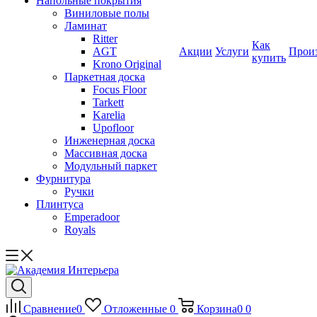
Напольные покрытия
Виниловые полы
Ламинат
Ritter
Как
AGT
Акции
Услуги
Прои
купить
Krono Original
Паркетная доска
Focus Floor
Tarkett
Karelia
Upofloor
Инженерная доска
Массивная доска
Модульный паркет
Фурнитура
Ручки
Плинтуса
Emperadoor
Royals
Сравнение
0
Отложенные
0
Корзина
0
0