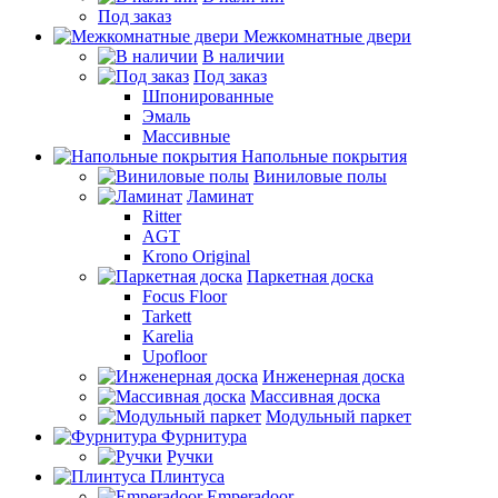
Под заказ
Межкомнатные двери
В наличии
Под заказ
Шпонированные
Эмаль
Массивные
Напольные покрытия
Виниловые полы
Ламинат
Ritter
AGT
Krono Original
Паркетная доска
Focus Floor
Tarkett
Karelia
Upofloor
Инженерная доска
Массивная доска
Модульный паркет
Фурнитура
Ручки
Плинтуса
Emperadoor