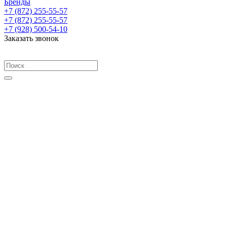
Бренды
+7 (872) 255-55-57
+7 (872) 255-55-57
+7 (928) 500-54-10
Заказать звонок