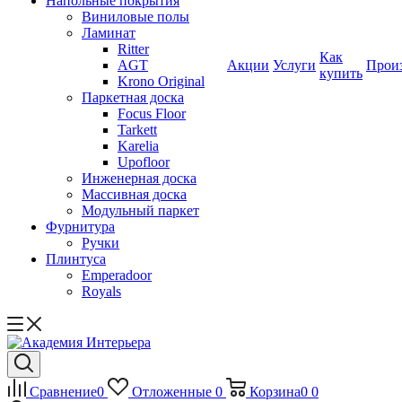
Напольные покрытия
Виниловые полы
Ламинат
Ritter
Как
AGT
Акции
Услуги
Прои
купить
Krono Original
Паркетная доска
Focus Floor
Tarkett
Karelia
Upofloor
Инженерная доска
Массивная доска
Модульный паркет
Фурнитура
Ручки
Плинтуса
Emperadoor
Royals
Сравнение
0
Отложенные
0
Корзина
0
0