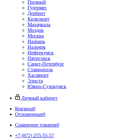
Грозный
Гудермес
Дербент
Кизилюрт
Махачкала
Моздок
Москва
Назрань
Нальчик
Нефтекумск
Пятигорск
Санкт-Петербург
Ставрополь
Хасавюрт
Элиста
Южно-Сухокумск
Личный кабинет
Корзина
0
Отложенные
0
Сравнение товаров
0
+7 (872) 255-55-57